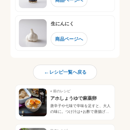
生にんにく
商品ページへ
レシピ一覧へ戻る
« 前のレシピ
アホしょうゆで麻薬卵
唐辛子や七味で辛味を足すと、大人
の味に。つけ汁は+お酢で唐揚げに
乗せたり使い方も沢山！ 最後の1滴
までお使いいただけます。