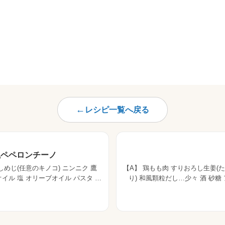
レシピ一覧へ戻る
風ペペロンチーノ
しめじ(任意のキノコ) ニンニク 鷹
【A】 鶏もも肉 すりおろし生姜(
オイル 塩 オリーブオイル パスタ パ
り) 和風顆粒だし…少々 酒 砂糖
は使うので取っておく 玉ねぎをくし
麦粉 片栗粉 上新粉or米粉(無く