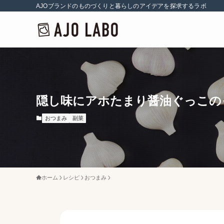
AJOブランドのものづくりと暮らしのアイデアを探求するラボ
隠し味にアホたまり醤油ぐっこの
おつまみ
副菜
ホーム
レシピ
おつまみ