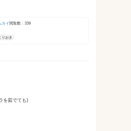
ムカイ
閲覧数：339
くりおき
ラを茹でても)