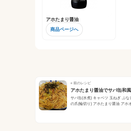
アホたまり醤油
商品ページへ
« 前のレシピ
アホたまり醤油でサバ缶和
サバ缶(水煮) キャベツ 玉ねぎ ぶな
の爪(輪切り) アホたまり醤油 アホ
スタを表示時間通り茹でる 茹で汁
切りに […]