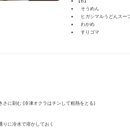
【B】
そうめん
ヒガシマルうどんスー
わかめ
すりゴマ
さに刻む (冷凍オクラはチンして粗熱をとる)
通りに冷水で溶かしておく