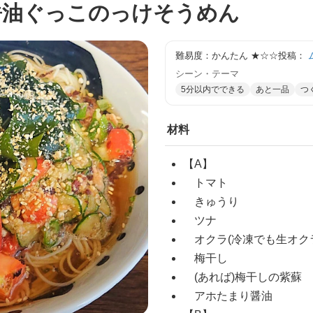
醤油ぐっこのっけそうめん
難易度：かんたん
★☆☆
投稿：
シーン・テーマ
5分以内でできる
あと一品
つ
材料
【A】
トマト
きゅうり
ツナ
オクラ(冷凍でも生オク
梅干し
(あれば)梅干しの紫蘇
アホたまり醤油